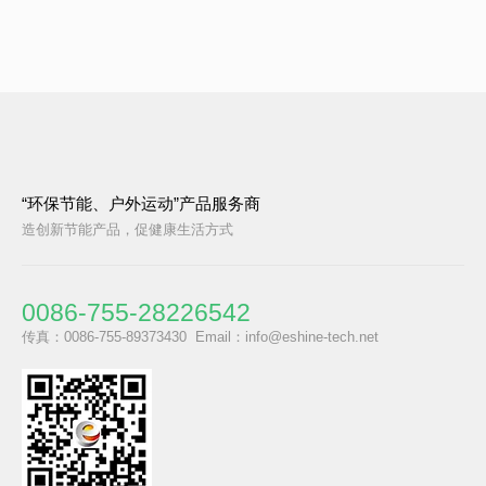
势头和潜力巨大。深圳市意向互动科技有限公司创立至今已
有20多年的历史，一直专注于“环保节能、户外运动”产品的
研发、生产和销售。目前，公司主要以音频和电源两大类产
更多
品为主营方向。正是凭借着对环保事业的执着和创新，公司
在业界树立了良好的口碑和品牌形象。首先，太阳能产品的
环保优势不言而喻，正是深圳市意向互动科技有限公司一直
秉承的服务理念之一。公司致力于为客户持续提供产品创新
1
2
»
共2页 到第
页
确定
“环保节能、户外运动”产品服务商
的服务，不断推出符合环保理念的太阳能产品，为环保事业
造创新节能产品，促健康生活方式
贡献自己的一份力量。其次，公司一直以为消费者提供物超
所值的产品为使命。太阳能
0086-755-28226542
传真：0086-755-89373430 Email：info@eshine-tech.net​​​​​​​