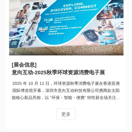
[展会信息]
意向互动-2025秋季环球资源消费电子展
2025 年 10 月 11 日，环球资源秋季消费电子展在香港亚洲
国际博览馆开幕，深圳市意向互动科技有限公司携两款太阳
能核心新品亮相，以 “环保・智能・便携” 特性获全场关注。
作为国家高新技术企业，意向互动深耕 “环保节能、户外运
动” 领域 20 余年，拥有 100 + 项专利及 ISO9001、BSCI
更多
认证，业务覆盖全球 50 多个国家和地区。现场，两款核心
新品成绝对焦点：太阳能磁吸氛围灯蓝牙音箱：高端独家开