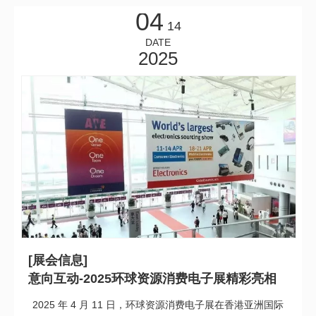
模设计，支持太阳能充电，续航超 30 小时；自带磁吸放置
04
功能，IP66 级防水，搭配炫彩灯光，适配露营、户外聚会
14
等场景；安防太阳能移动电源：50000mAh 超大容量，集成
DATE
太阳能充电与
2025
[展会信息]
意向互动-2025环球资源消费电子展精彩亮相
2025 年 4 月 11 日，环球资源消费电子展在香港亚洲国际