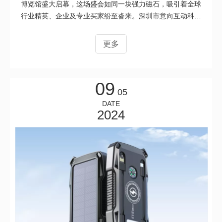
博览馆盛大启幕，这场盛会如同一块强力磁石，吸引着全球
行业精英、企业及专业买家纷至沓来。深圳市意向互动科技
有限公司满怀热忱，携旗下精品精彩亮相，即将在展会舞台
上一展企业风采与产品实力。过去 20 多年，意向互动科技
更多
一心专注 “环保节能、户外运动” 的电源和音频产品，从研
发、生产到销售，都全力以赴。秉持为客户提供创新服务、
让消费者获得超值产品的理念，积极投身全球 OEM/ODM
09
项目，凭借专业、高效和诚信，与众多伙伴建立了稳固的合
05
作关系。展会现场，公司展位相当吸睛。新研发的电源和音
DATE
频产品科技感满满，像新型移动电源，能量密度高，充电迅
2024
速