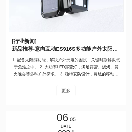
[行业新闻]
新品推荐-意向互动ES916S多功能户外太阳能移动电源
1. 配备太阳能功能，解决户外无电的困扰，关键时刻解救您
于危难之中。 2. 大功率LED露营灯，满足露营、烧烤、篝
火晚会等多种户外需求。 3. 独特安防设计，灵敏的移动传
感器检测5米范围内的任何移动，启动声光报警器，确保您
的安全。 4. 10000毫安大容量，超长续航，高达22.5W快
更多
充，18W快速充电。 5. 自带双线便携充电，配备USB A TO
TYPE C和TYPE C TO TYPE C双线输出，告别充电线的累
赘，随时随地便捷充电。 6. 内嵌指南针，旅途不迷失，一
06
个充电宝即可满足外出需求，免去单独携带指南针的麻烦。
05
7. 无线充电功能，更加便捷。 8. 专为户外活动设计的挂扣
DATE
和人性化挂绳，方便携带，随时将充电宝挂在背包上接受太