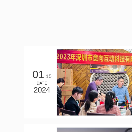
01
15
DATE
2024