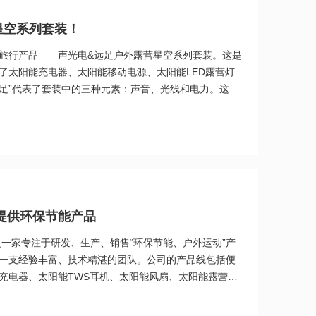
星空系列套装！
旅行产品——声光电&远足户外露营星空系列套装。这是
了太阳能充电器、太阳能移动电源、太阳能LED露营灯
远足”代表了套装中的三种元素：声音、光线和电力。这些
而远足则代表了户外旅行的精神和理念。我们希望户外
支持和保障，帮助您更好地享受户外旅行的乐趣。无论
声光电&远足——户外露营星空系列套装都是您的绝佳选
能技术，
提供环保节能产品
是一家专注于研发、生产、销售“环保节能、户外运动”产
一支经验丰富、技术精湛的团队。公司的产品线包括便
充电器、太阳能TWS耳机、太阳能风扇、太阳能露营灯
阳能技术，可以在户外环境下为用户提供便捷的充电和
的19年中，意向互动科技已经成功地为众多户外运动爱