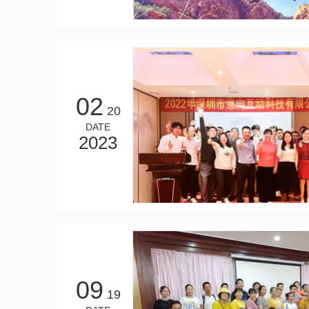
02
20
DATE
2023
09
19