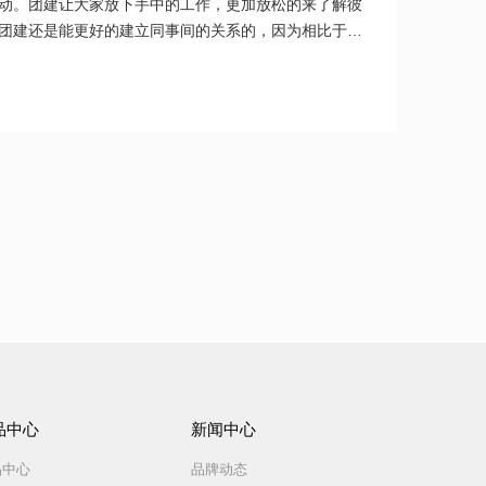
建活动。团建让大家放下手中的工作，更加放松的来了解彼
团建还是能更好的建立同事间的关系的，因为相比于工
展现出员工个性化的一面，从而加深彼此的了解。
品中心
新闻中心
品中心
品牌动态