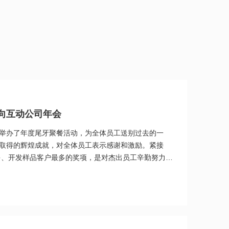
意向互动公司年会
举办了年度尾牙聚餐活动，为全体员工送别过去的一
取得的辉煌成就，对全体员工表示感谢和激励。紧接
最多、开发样品客户最多的奖项，是对杰出员工辛勤努力的
的新年礼品，传递着公司对员工的关心和祝福。大家共
。这次尾牙聚餐活动不仅是对2023年的美好总结，更是
中，公司展望着充满希望的未来，相信在大家的共同努