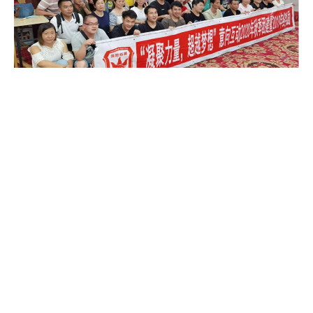
[品牌动态]
2020年意向互动-“凝聚力量，超越梦想”拓展活动
为了加深各个部门、各个员工之间的了解，增加团队的凝聚力及员
“环保节能、户外运动”产品服务商
工的归属感，意向互动组织了公司员工参加了2020年秋季“凝聚力
造创新节能产品，促健康生活方式
量超越梦想”团建活动。团建让大家放下手中...
0086-755-28226542
传真：0086-755-89373430 Email：info@eshine-tech.net​​​​​​​